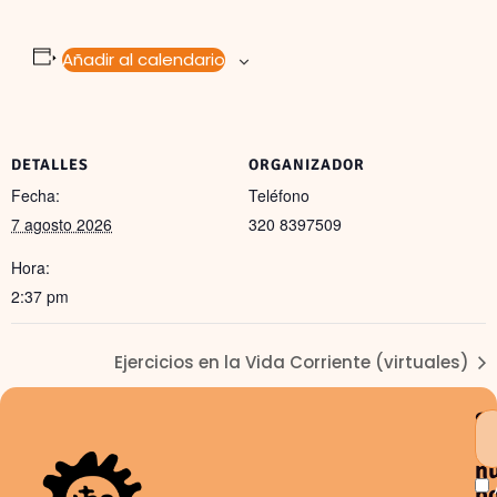
Añadir al calendario
DETALLES
ORGANIZADOR
Fecha:
Teléfono
7 agosto 2026
320 8397509
Hora:
2:37 pm
Ejercicios en la Vida Corriente (virtuales)
S
a
n
bo