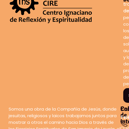
tr
de
pe
co
lo
de
so
au
y l
de
pr
de
pe
En
Co
Somos una obra de la Compañía de Jesús, donde
de
jesuitas, religiosos y laicos trabajamos juntos para
Tel
int
mostrar a otros el camino hacia Dios a través de
Qui
los Ejercicios Espirituales de San Ignacio de Loyola, el