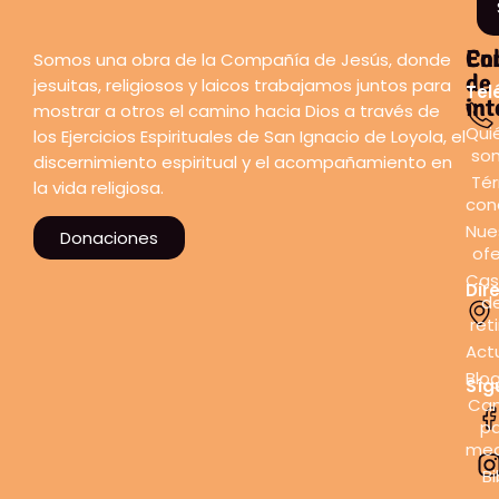
En
Co
Somos una obra de la Compañía de Jesús, donde
de
jesuitas, religiosos y laicos trabajamos juntos para
Tel
int
mostrar a otros el camino hacia Dios a través de
Qui
los Ejercicios Espirituales de San Ignacio de Loyola, el
so
discernimiento espiritual y el acompañamiento en
Tér
la vida religiosa.
con
Nue
Donaciones
ofe
Cas
Dir
d
ret
Act
Blo
Síg
Can
pa
med
Bi