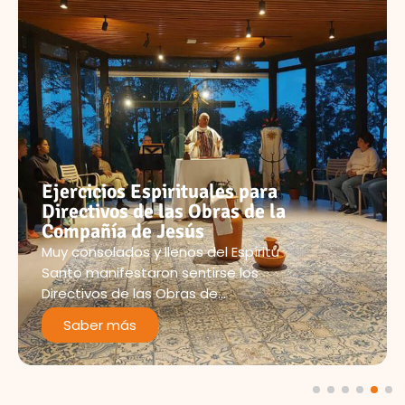
Ejercicios Espirituales para
Directivos de las Obras de la
Compañía de Jesús
Muy consolados y llenos del Espíritu
Santo manifestaron sentirse los
Directivos de las Obras de…
Saber más
1
2
3
4
5
6