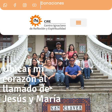
Donaciones
Ubicar mi
corazón al
llamado de
Jesús y María