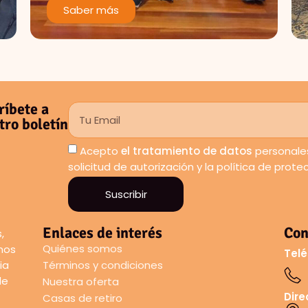
Saber más
ríbete a
tro boletín
Acepto
el tratamiento de datos
personales
solicitud de autorización y la política de prot
Suscribir
Enlaces de interés
Con
,
Quiénes somos
amos
Telé
ia
Términos y condiciones
de
Nuestra oferta
Dire
Casas de retiro