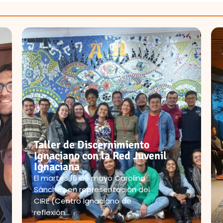
Taller de Discernimiento
Ignaciano con la Red Juvenil
Ignaciana
El martes 16 de mayo Carolina
Sánchez en representación del
CIRE (Centro Ignaciano de
reflexión…