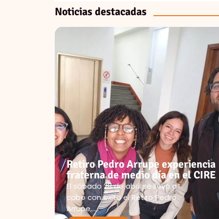
Noticias destacadas
 primer
rector
Retiro Pedro Arrupe experiencia
fraterna de medio día en el CIRE
El sábado 28 de abril se llevó a
a
cabo con éxito el Retiro Pedro
Arrupe,…