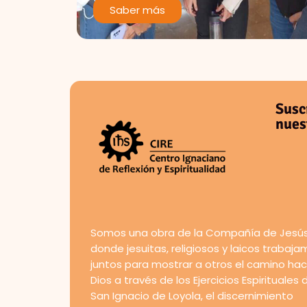
Saber más
Susc
nues
Somos una obra de la Compañía de Jesús
donde jesuitas, religiosos y laicos trabaj
juntos para mostrar a otros el camino hac
Dios a través de los Ejercicios Espirituales 
San Ignacio de Loyola, el discernimiento