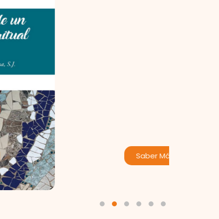
Saber Más
1
2
3
4
5
6