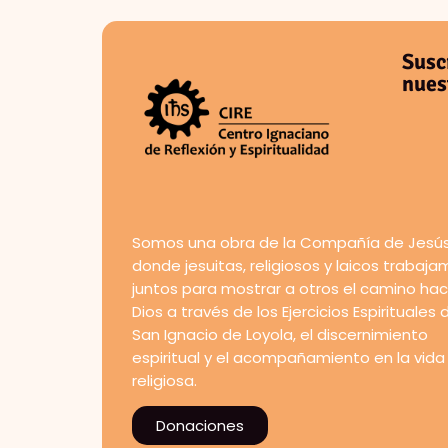
Susc
nues
Somos una obra de la Compañía de Jesús
donde jesuitas, religiosos y laicos trabaj
juntos para mostrar a otros el camino hac
Dios a través de los Ejercicios Espirituales 
San Ignacio de Loyola, el discernimiento
espiritual y el acompañamiento en la vida
religiosa.
Donaciones