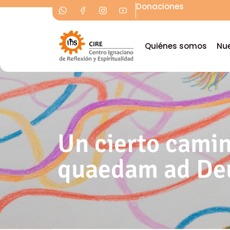
Donaciones
Quiénes somos
Nue
Un cierto camin
quaedam ad D