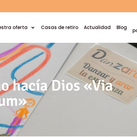
stra oferta
Casas de retiro
Actualidad
Blog
p
o hacía Dios «Via
eum»