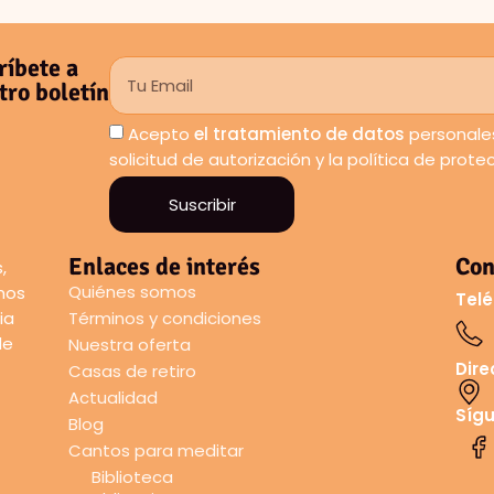
ríbete a
tro boletín
Acepto
el tratamiento de datos
personales
solicitud de autorización y la política de prot
Suscribir
Enlaces de interés
Con
,
Quiénes somos
amos
Telé
ia
Términos y condiciones
de
Nuestra oferta
Dire
Casas de retiro
Actualidad
Síg
Blog
Cantos para meditar
Biblioteca