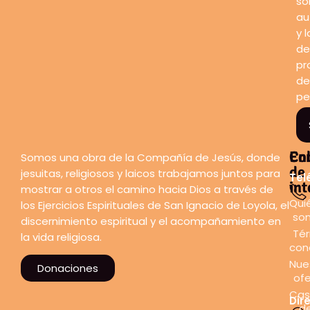
so
au
y l
de
pr
de
pe
En
Co
Somos una obra de la Compañía de Jesús, donde
de
jesuitas, religiosos y laicos trabajamos juntos para
Tel
int
mostrar a otros el camino hacia Dios a través de
Qui
los Ejercicios Espirituales de San Ignacio de Loyola, el
so
discernimiento espiritual y el acompañamiento en
Tér
la vida religiosa.
con
Nue
Donaciones
ofe
Cas
Dir
d