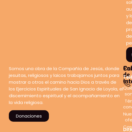
so
au
y l
de
pr
de
pe
En
Co
Somos una obra de la Compañía de Jesús, donde
de
jesuitas, religiosos y laicos trabajamos juntos para
Tel
int
mostrar a otros el camino hacia Dios a través de
Qui
los Ejercicios Espirituales de San Ignacio de Loyola, el
so
discernimiento espiritual y el acompañamiento en
Tér
la vida religiosa.
con
Nue
Donaciones
ofe
Cas
Dir