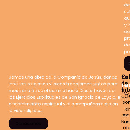
de
so
au
y l
de
pr
de
pe
En
Co
Somos una obra de la Compañía de Jesús, donde
de
jesuitas, religiosos y laicos trabajamos juntos para
Tel
int
mostrar a otros el camino hacia Dios a través de
Qui
los Ejercicios Espirituales de San Ignacio de Loyola, el
so
discernimiento espiritual y el acompañamiento en
Tér
la vida religiosa.
con
Nue
Donaciones
ofe