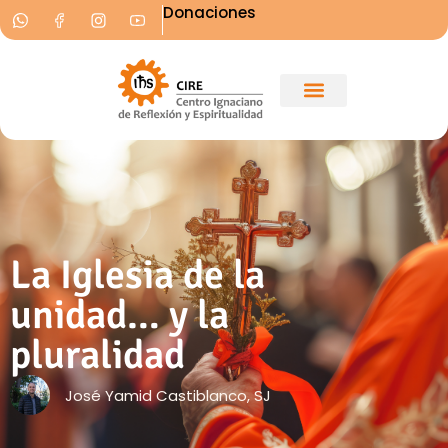
Donaciones
La Iglesia de la
unidad… y la
pluralidad
José Yamid Castiblanco, SJ