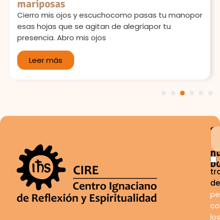
mariposas
Cierro mis ojos y escuchocomo pasas tu manopor
esas hojas que se agitan de alegríapor tu
presencia. Abro mis ojos
Leer más
1
2
3
4
5
6
S
a
n
bo
tr
de
pe
co
lo