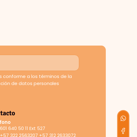
 conforme a los términos de la
ección de datos personales
tacto
fono
601 640 50 11 Ext 527
+57 322 2563207 +57 312 2633072