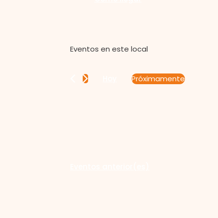
Eventos en este local
Próximamente
Hoy
Seleccionar
fecha.
Eventos
anterior(es)