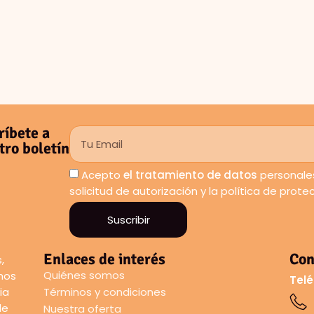
ríbete a
tro boletín
Acepto
el tratamiento de datos
personales
solicitud de autorización y la política de prot
Suscribir
Enlaces de interés
Con
,
Quiénes somos
amos
Telé
ia
Términos y condiciones
de
Nuestra oferta