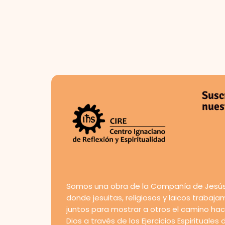
Susc
nues
Somos una obra de la Compañía de Jesús
donde jesuitas, religiosos y laicos trabaj
juntos para mostrar a otros el camino hac
Dios a través de los Ejercicios Espirituales 