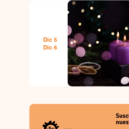
Dic 5
Dic 6
Susc
nues