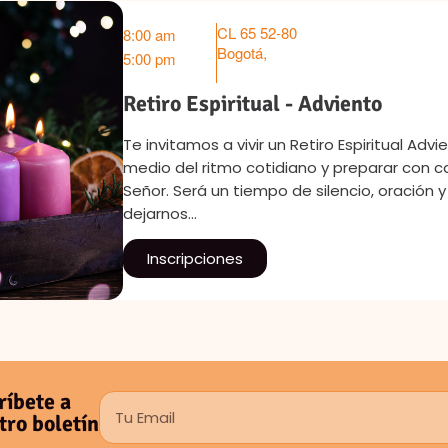
CL 65 52-80
8:00 am
Bogotá
,
5:00 pm
Retiro Espiritual - Adviento
Te invitamos a vivir un Retiro Espiritual Ad
medio del ritmo cotidiano y preparar con c
Señor. Será un tiempo de silencio, oració
dejarnos…
Inscripciones
ríbete a
tro boletín