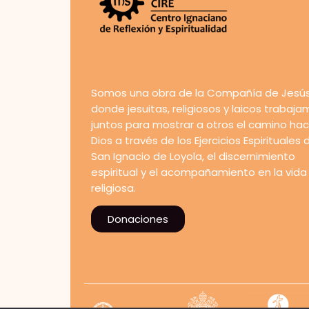
Somos una obra de la Compañía de Jesús
donde jesuitas, religiosos y laicos trabaj
juntos para mostrar a otros el camino hac
Dios a través de los Ejercicios Espirituales 
San Ignacio de Loyola, el discernimiento
espiritual y el acompañamiento en la vida
religiosa.
Donaciones