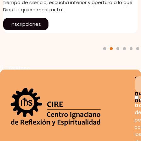
tiempo de silencio, escucha interior y apertura a lo que
Dios te quiera mostrar La…
Inscripciones
1
2
3
4
5
6
Teléfono
S
a
n
bo
tr
de
pe
co
lo