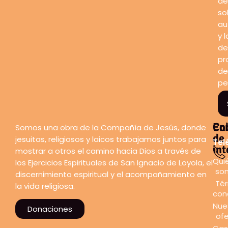
de
so
au
y l
de
pr
de
pe
En
Co
Somos una obra de la Compañía de Jesús, donde
de
jesuitas, religiosos y laicos trabajamos juntos para
Tel
int
mostrar a otros el camino hacia Dios a través de
Qui
los Ejercicios Espirituales de San Ignacio de Loyola, el
so
discernimiento espiritual y el acompañamiento en
Tér
la vida religiosa.
con
Nue
Donaciones
ofe