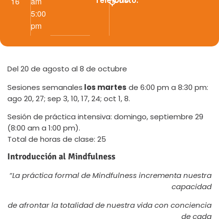
Teléfono
Costo:
16
am
5:00
pm
Del 20 de agosto al 8 de octubre
Sesiones semanales
los martes
de 6:00 pm a 8:30 pm:
ago 20, 27; sep 3, 10, 17, 24; oct 1, 8.
Sesión de práctica intensiva: domingo, septiembre 29
(8:00 am a 1:00 pm).
Total de horas de clase: 25
Introducción al Mindfulness
“La práctica formal de Mindfulness incrementa nuestra
capacidad
de afrontar la totalidad de nuestra vida con conciencia
de cada