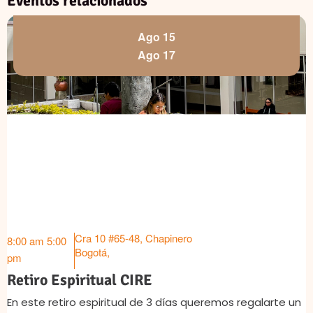
Eventos relacionados
Ago 15
Ago 17
Cra 10 #65-48, Chapinero
8:00 am
5:00
Bogotá
,
pm
Retiro Espiritual CIRE
En este retiro espiritual de 3 días queremos regalarte un