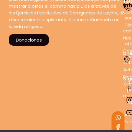
Tel
int
mostrar a otros el camino hacia Dios a través de
Qui
los Ejercicios Espirituales de San Ignacio de Loyola, el
so
discernimiento espiritual y el acompañamiento en
Tér
la vida religiosa.
con
Nue
Donaciones
ofe
Cas
Dir
d
ret
Act
Blo
Síg
Can
pa
med
Bi
pub
Ser