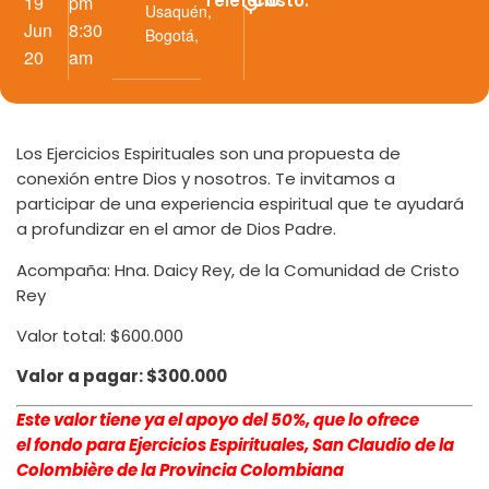
Teléfono
Costo:
19
pm
Usaquén,
Jun
8:30
Bogotá
,
20
am
Los Ejercicios Espirituales son una propuesta de
conexión entre Dios y nosotros. Te invitamos a
participar de una experiencia espiritual que te ayudará
a profundizar en el amor de Dios Padre.
Acompaña: Hna. Daicy Rey, de la Comunidad de Cristo
Rey
Valor total: $600.000
Valor a pagar: $300.000
Este valor tiene ya el apoyo del 50%, que lo ofrece
el
fondo para Ejercicios Espirituales, San Claudio de la
Colombière de la Provincia Colombiana