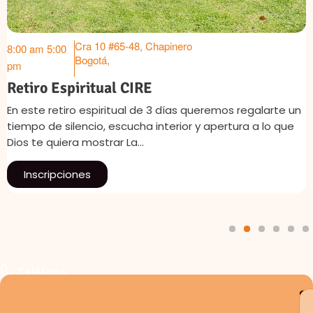
Cra 10 #65-48, Chapinero
8:00 am
5:00
Bogotá
,
pm
Retiro Espiritual CIRE
En este retiro espiritual de 3 días queremos regalarte un
tiempo de silencio, escucha interior y apertura a lo que
Dios te quiera mostrar La…
Inscripciones
1
2
3
4
5
6
Teléfono
S
a