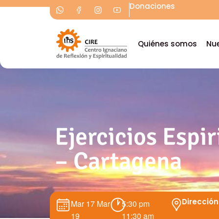
Donaciones
Quiénes somos
Nue
Ejercicios Espi
– Cartagena
Dirección
Mar 17
Mar
5:30 pm
19
11:30 am