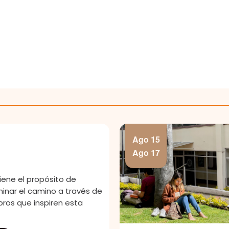
ent-details/ejercicios-espirituales-ignacianos-de-mes
 #65-48, Chapinero
Ago 29
,
itual CIRE
spiritual de 3 días queremos
mpo de silencio, escucha
ra a lo que Dios te quiera