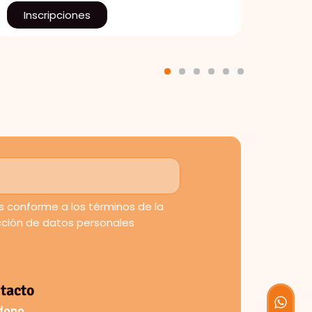
Inscripciones
1
2
3
4
5
6
 conforme a los términos de la
ección de datos personales
tacto
fono