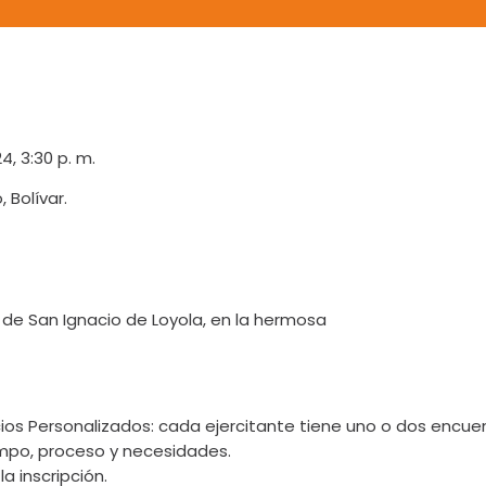
4, 3:30 p. m.
 Bolívar.
es de San Ignacio de Loyola, en la hermosa
casa de Villa Clave
cicios Personalizados: cada ejercitante tiene uno o dos enc
empo, proceso y necesidades.
la inscripción.