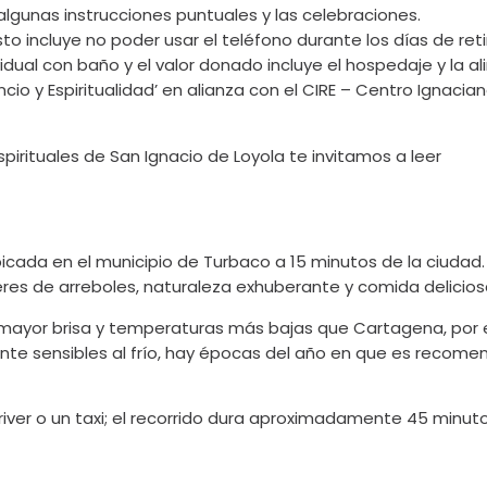
gunas instrucciones puntuales y las celebraciones.
esto incluye no poder usar el teléfono durante los días de reti
dual con baño y el valor donado incluye el hospedaje y la a
encio y Espiritualidad’ en alianza con el CIRE – Centro Ignacian
spirituales de San Ignacio de Loyola te invitamos a leer
«6 pr
ubicada en el municipio de Turbaco a 15 minutos de la ciudad
ceres de arreboles, naturaleza exhuberante y comida delici
ar mayor brisa y temperaturas más bajas que Cartagena, por
te sensibles al frío, hay épocas del año en que es recomenda
iver o un taxi; el recorrido dura aproximadamente 45 minut