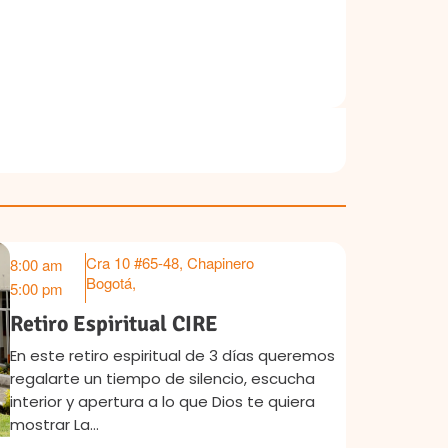
Cra 10 #65-48, Chapinero
8:30 am
Sep 2
Bogotá
,
1:00 pm
Retiro Pedro Arrupe - Agosto
Retiro espiritual de medio día siguiendo el
camino de la Espiritualidad Ignaciana. Retiro
Pedro Arrupe Acompañado por: la
Comunidad de Acompañantes Espirituales
RJI y el…