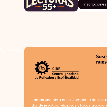
Inscripciones
Teléfono
Susc
nues
Somos una obra de la Compañía de Jesús
donde jesuitas, religiosos y laicos trabaj