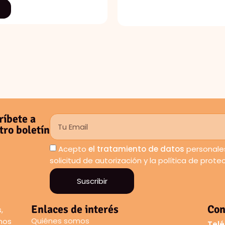
ríbete a
tro boletín
Acepto
el tratamiento de datos
personales
solicitud de autorización y la política de prot
Suscribir
Enlaces de interés
Con
,
Quiénes somos
amos
Telé