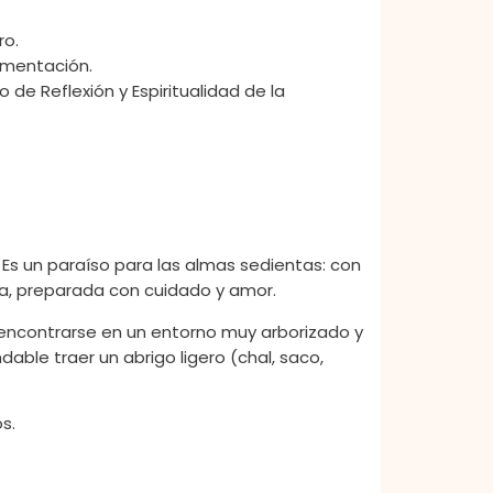
ro.
limentación.
o de Reflexión y Espiritualidad de la
eguntas clave sobre los Ejercicios
. Es un paraíso para las almas sedientas: con
osa, preparada con cuidado y amor.
 encontrarse en un entorno muy arborizado y
ble traer un abrigo ligero (chal, saco,
os.