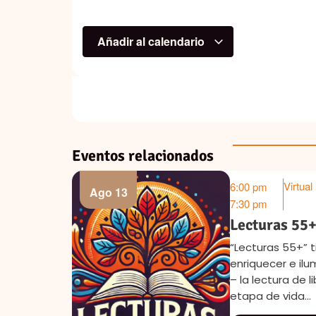
https://www.silencioyespiritualidad.com/ev
Añadir al calendario
Eventos relacionados
Cra 10
8:00 am
Ago 15
Bogotá
5:00 pm
Ago 17
Retiro Espir
 de
En este retiro e
 través de
regalarte un tie
 esta
interior y apertu
mostrar La…