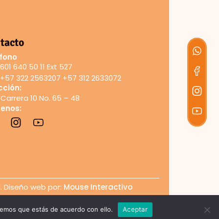
tacto
fono
601 640 50 11 Ext 527
+57 322 2563207 +57 312 2633072
cción:
Carrera 10 No. 65 – 48
uenos:
d. Diseño web por:
Mouse Interactivo
remos que estás de acuerdo con ello.
Aceptar