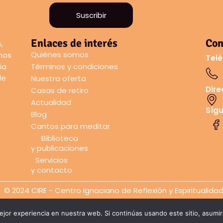
Suscribir
Enlaces de interés
Con
,
Quiénes somos
amos
Telé
ia
Términos y condiciones
de
Nuestra oferta
Dire
Casas de retiro
Actualidad
Síg
Blog
Cantos para meditar
Biblioteca
y publicaciones
Servicios
y contacto
© 2024 CIRE - Centro Ignaciano de Reflexión y Espiritualida
jor experiencia en nuestra web. Si continúas usando este sitio, asumi