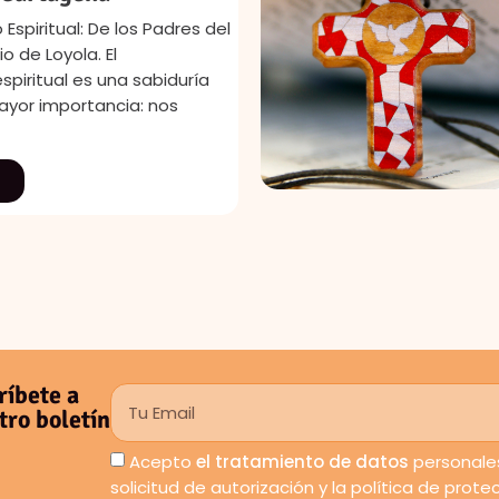
 Espiritual: De los Padres del
o de Loyola. El
spiritual es una sabiduría
ayor importancia: nos
ríbete a
tro boletín
Acepto
el tratamiento de datos
personales
solicitud de autorización y la política de prot