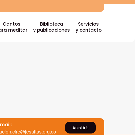
Cantos
Biblioteca
Servicios
ara meditar
y publicaciones
y contacto
Email:
Asistiré
acion.cire@jesuitas.org.co