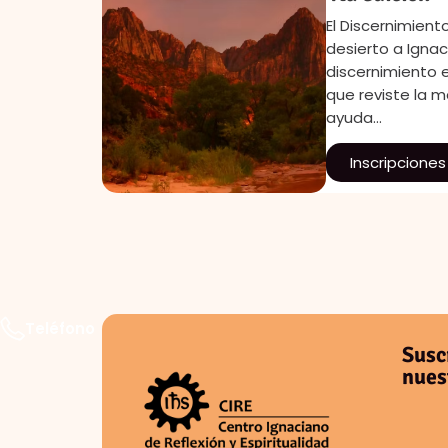
e 6:00 pm
El Discernimiento
nsiva:
desierto a Ignaci
discernimiento e
que reviste la m
ayuda…
Inscripciones
Teléfono
Susc
nues