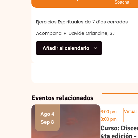
Soacha
,
Ejercicios Espirituales de 7 días cerrados
Acompaña: P. Davide Orlandine, SJ
Añadir al calendario
Eventos relacionados
Virtual
6:00 pm
Ago 4
8:00 pm
Sep 8
ss
Curso: Disce
4ta edición 
re.