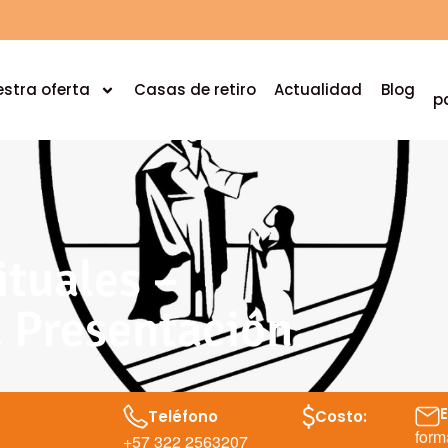
stra oferta
Casas de retiro
Actualidad
Blog
p
ituales –
a Presentación
Teléfono
Costo:
form
+57 322 2563207