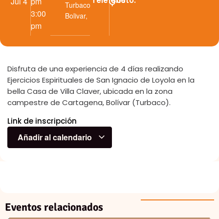
Teléfono
Costo:
Jul 4
pm
Turbaco
3:00
Bolivar
,
pm
Disfruta de una experiencia de 4 días realizando
Ejercicios Espirituales de San Ignacio de Loyola en la
bella Casa de Villa Claver, ubicada en la zona
campestre de Cartagena, Bolívar (Turbaco).
Link de inscripción
Añadir al calendario
Eventos relacionados