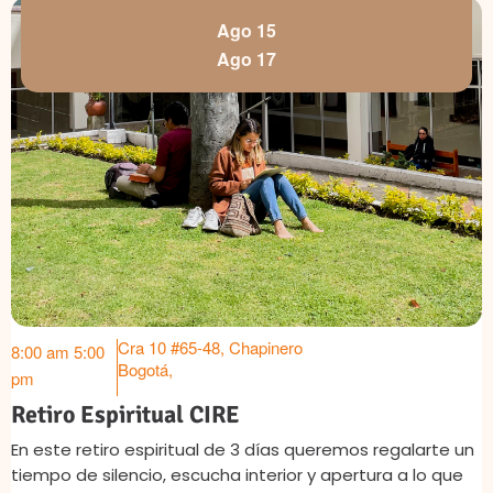
Ago 15
Ago 17
Cra 10 #65-48, Chapinero
8:00 am
5:00
Bogotá
,
pm
Retiro Espiritual CIRE
En este retiro espiritual de 3 días queremos regalarte un
tiempo de silencio, escucha interior y apertura a lo que