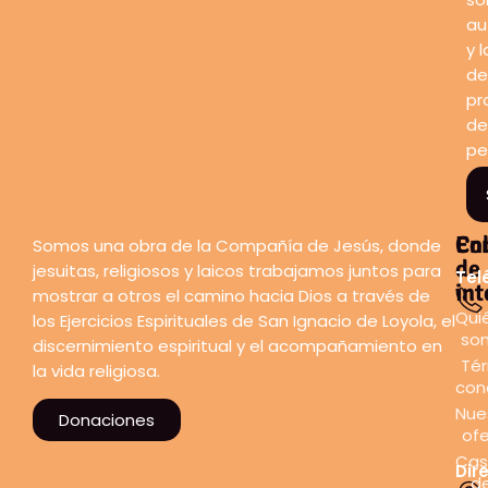
au
y l
de
pr
de
pe
En
Co
Somos una obra de la Compañía de Jesús, donde
de
jesuitas, religiosos y laicos trabajamos juntos para
Tel
int
mostrar a otros el camino hacia Dios a través de
Qui
los Ejercicios Espirituales de San Ignacio de Loyola, el
so
discernimiento espiritual y el acompañamiento en
Tér
la vida religiosa.
con
Nue
Donaciones
ofe
Cas
Dir
d