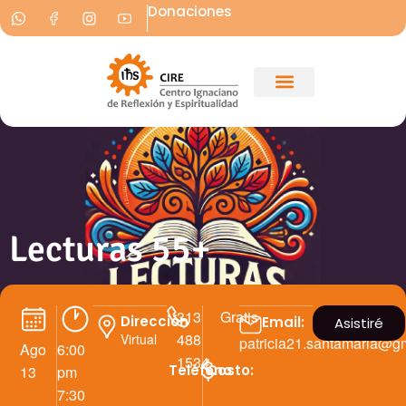
Donaciones
Lecturas 55+
313
Gratis
Dirección
Email:
Asistiré
488
Virtual
patricia21.santamaria@g
Ago
6:00
1534
Teléfono
Costo:
13
pm
7:30