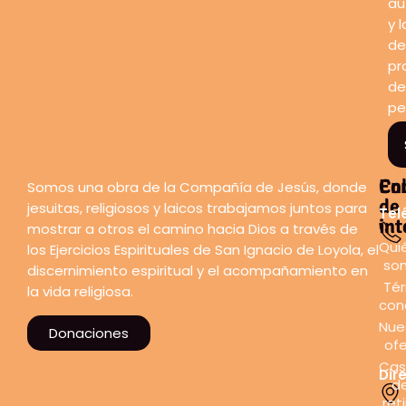
au
y l
de
pr
de
pe
En
Co
Somos una obra de la Compañía de Jesús, donde
de
jesuitas, religiosos y laicos trabajamos juntos para
Tel
int
mostrar a otros el camino hacia Dios a través de
Qui
los Ejercicios Espirituales de San Ignacio de Loyola, el
so
discernimiento espiritual y el acompañamiento en
Tér
la vida religiosa.
con
Nue
Donaciones
ofe
Cas
Dir
d
ret