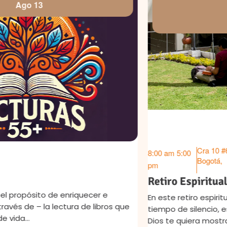
Ago 15
Ago 17
Cra 10 #65-48, Chapinero
8:00 am
5:00
Bogotá
,
pm
Retiro Espiritual CIRE
En este retiro espiritual de 3 días queremos regalarte un
tiempo de silencio, escucha interior y apertura a lo que
Dios te quiera mostrar La…