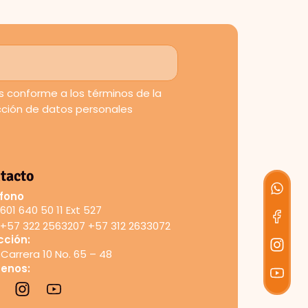
 conforme a los términos de la
ección de datos personales
tacto
fono
601 640 50 11 Ext 527
+57 322 2563207 +57 312 2633072
cción:
Carrera 10 No. 65 – 48
uenos: