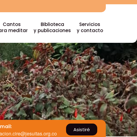
Cantos
Biblioteca
Servicios
ara meditar
y publicaciones
y contacto
Email:
Asistiré
acion.cire@jesuitas.org.co