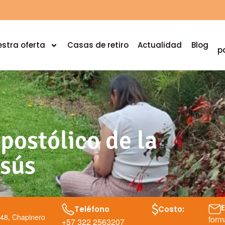
stra oferta
Casas de retiro
Actualidad
Blog
p
postólico de la
sús
Teléfono
Costo:
-48, Chapinero
form
+57 322 2563207