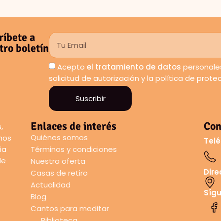
ríbete a
tro boletín
Acepto
el tratamiento de datos
personales
solicitud de autorización y la política de prot
Suscribir
Enlaces de interés
Con
,
Quiénes somos
amos
Telé
ia
Términos y condiciones
de
Nuestra oferta
Dire
Casas de retiro
Actualidad
Síg
Blog
Cantos para meditar
Biblioteca