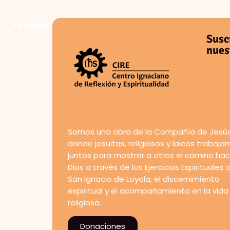
Teléfono
Susc
nues
Somos una obra de la Compañía de Jesús
donde jesuitas, religiosos y laicos trabaj
juntos para mostrar a otros el camino hac
Dios a través de los Ejercicios Espirituales 
San Ignacio de Loyola, el discernimiento
espiritual y el acompañamiento en la vida
religiosa.
Donaciones