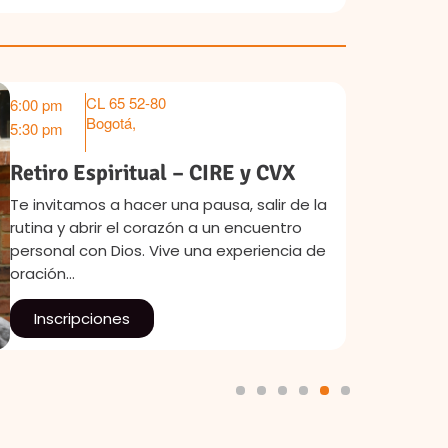
CL 65 52-80
6:00 pm
Ago 13
Bogotá
,
5:30 pm
Retiro Espiritual – CIRE y CVX
Te invitamos a hacer una pausa, salir de la
rutina y abrir el corazón a un encuentro
personal con Dios. Vive una experiencia de
oración…
Inscripciones
1
2
3
4
5
6