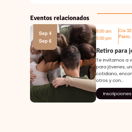
Eventos relacionados
Cra 32
8:00 am
Sep 4
Pasto
,
5:00 pm
Sep 6
Retiro para 
de
Te invitamos a vi
música y
para jóvenes, un
etición
cotidiano, enco
otros y con…
Inscripciones