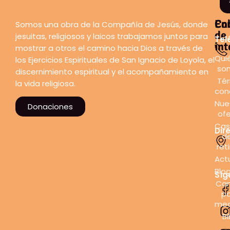
En
Co
Somos una obra de la Compañía de Jesús, donde
de
jesuitas, religiosos y laicos trabajamos juntos para
Tel
int
mostrar a otros el camino hacia Dios a través de
Qui
los Ejercicios Espirituales de San Ignacio de Loyola, el
so
discernimiento espiritual y el acompañamiento en
Tér
la vida religiosa.
con
Nue
Donaciones
ofe
Cas
Dir
d
ret
Act
Blo
Síg
Can
pa
med
Bi