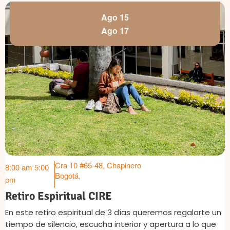
Ago 15
Ago 17
Cra 10 #65-48, Chapinero
8:00 am
5:00
Bogotá
,
pm
Retiro Espiritual CIRE
En este retiro espiritual de 3 días queremos regalarte un
tiempo de silencio, escucha interior y apertura a lo que