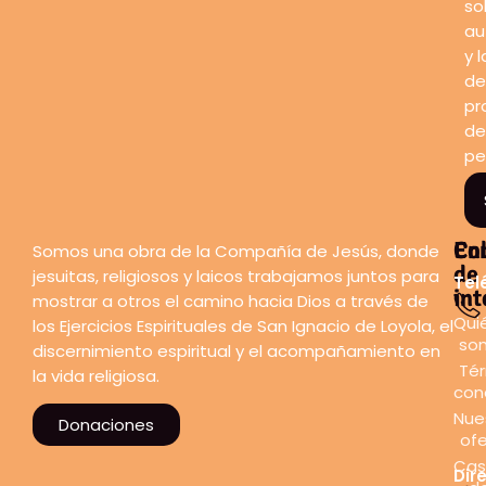
so
au
y l
de
pr
de
pe
En
Co
Somos una obra de la Compañía de Jesús, donde
de
jesuitas, religiosos y laicos trabajamos juntos para
Tel
int
mostrar a otros el camino hacia Dios a través de
Qui
los Ejercicios Espirituales de San Ignacio de Loyola, el
so
discernimiento espiritual y el acompañamiento en
Tér
la vida religiosa.
con
Nue
Donaciones
ofe
Cas
Dir