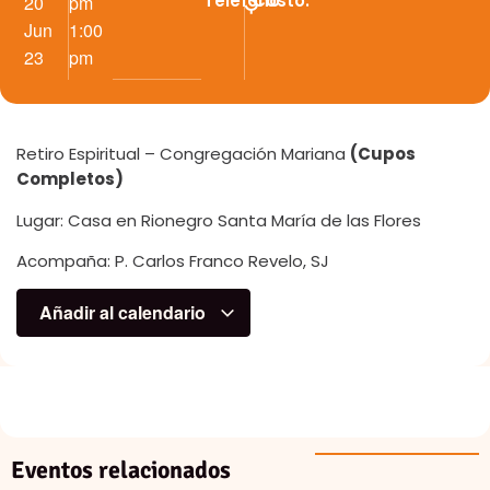
Teléfono
Costo:
20
pm
Jun
1:00
23
pm
Retiro Espiritual – Congregación Mariana
(Cupos
Completos)
Lugar: Casa en Rionegro Santa María de las Flores
Acompaña: P. Carlos Franco Revelo, SJ
Añadir al calendario
Eventos relacionados