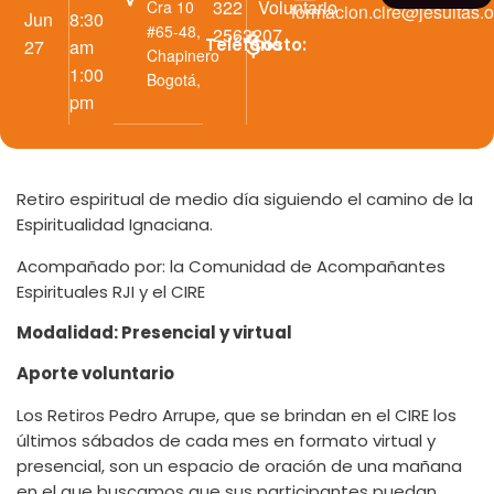
322
Voluntario
Cra 10
formacion.cire@jesuitas.o
Jun
8:30
#65-48,
2563207
Teléfono
Costo:
27
am
Chapinero
1:00
Bogotá
,
pm
Retiro espiritual de medio día siguiendo el camino de la
Espiritualidad Ignaciana.
Acompañado por: la Comunidad de Acompañantes
Espirituales RJI y el CIRE
Modalidad: Presencial y virtual
Aporte voluntario
Los Retiros Pedro Arrupe, que se brindan en el CIRE los
últimos sábados de cada mes en formato virtual y
presencial, son un espacio de oración de una mañana
en el que buscamos que sus participantes puedan