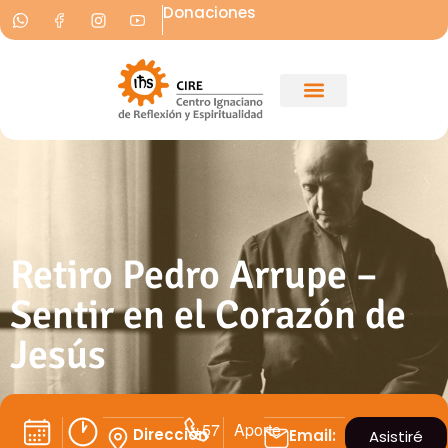
Donaciones
Retiro Pedro Arrupe –
Sentir en el Corazón de
Jesús
+57
Aporte
Dirección
Email:
Asistiré