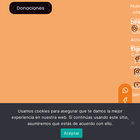
Nue
Donaciones
ofe
Cas
Dir
d
ret
Act
Blo
Síg
Can
pa
med
Bi
pub
Ser
con
Usamos cookies para asegurar que te damos la mejor
experiencia en nuestra web. Si continúas usando este sitio,
© 2024 CIRE - Centro Ignaciano
asumiremos que estás de acuerdo con ello.
de Reflexión y Espiritualidad.
Diseño web por:
Mouse
Aceptar
Interactivo