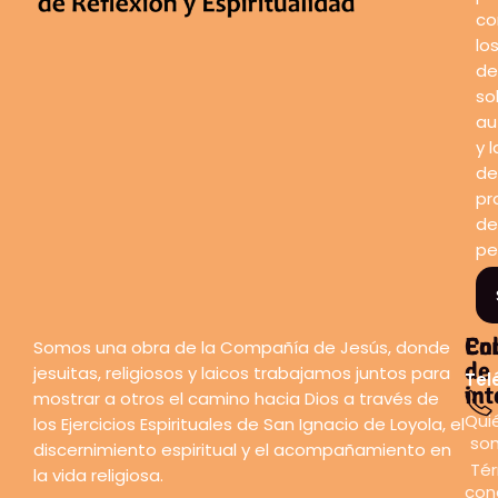
co
lo
de
so
au
y l
de
pr
de
pe
En
Co
Somos una obra de la Compañía de Jesús, donde
de
jesuitas, religiosos y laicos trabajamos juntos para
Tel
int
mostrar a otros el camino hacia Dios a través de
Qui
los Ejercicios Espirituales de San Ignacio de Loyola, el
so
discernimiento espiritual y el acompañamiento en
Tér
la vida religiosa.
con