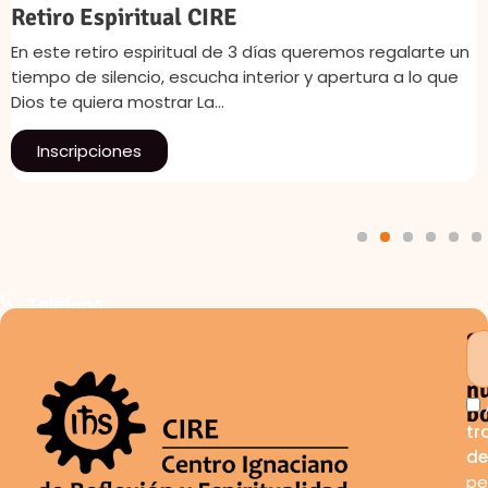
Retiro Espiritual CIRE
En este retiro espiritual de 3 días queremos regalarte un
tiempo de silencio, escucha interior y apertura a lo que
Dios te quiera mostrar La…
Inscripciones
1
2
3
4
5
6
Teléfono
S
a
n
bo
tr
de
pe