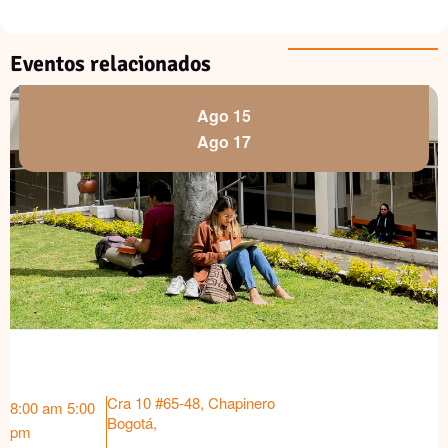
Eventos relacionados
Ago 15
Ago 17
Cra 10 #65-48, Chapinero
8:00 am
5:00
Bogotá
,
pm