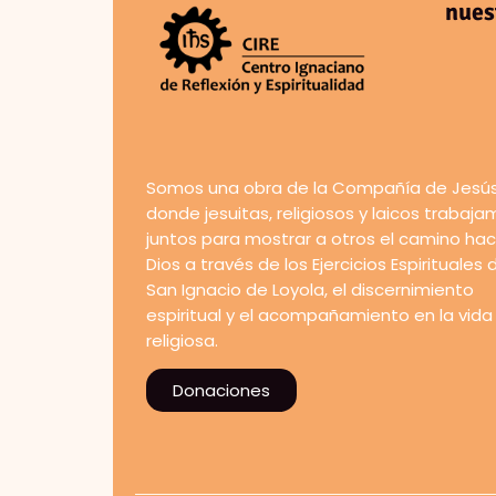
nues
Somos una obra de la Compañía de Jesús
donde jesuitas, religiosos y laicos trabaj
juntos para mostrar a otros el camino hac
Dios a través de los Ejercicios Espirituales 
San Ignacio de Loyola, el discernimiento
espiritual y el acompañamiento en la vida
religiosa.
Donaciones