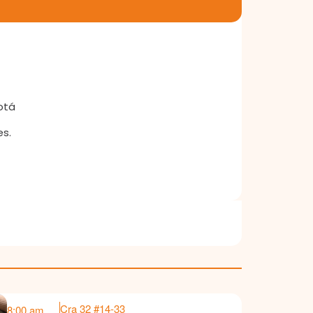
otá
es.
Cra 32 #14-33
8:00 am