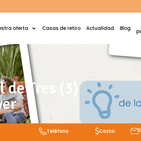
stra oferta
Casas de retiro
Actualidad
Blog
p
l de Tres (3)
ver
Teléfono
Costo: