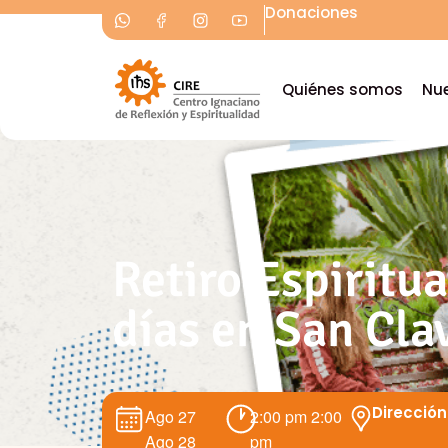
Donaciones
Quiénes somos
Nue
Retiro Espiritua
días en San Cla
Dirección
Ago 27
2:00 pm
2:00
Ago 28
pm