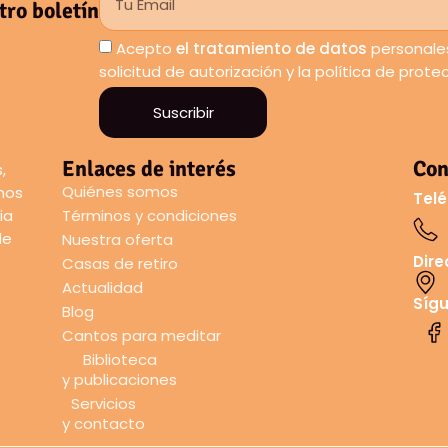
tro boletín
Acepto
el tratamiento de datos
personales
solicitud de autorización y la política de prot
Suscribir
Enlaces de interés
Con
,
Quiénes somos
amos
Telé
ia
Términos y condiciones
de
Nuestra oferta
Dire
Casas de retiro
Actualidad
Síg
Blog
Cantos para meditar
Biblioteca
y publicaciones
Servicios
y contacto