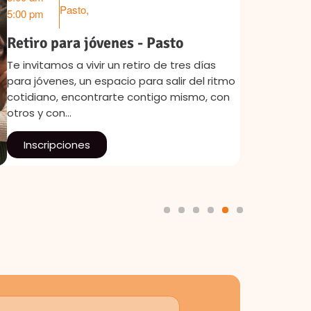
Ago 4
Pasto
,
5:00 pm
Sep 8
Retiro para jóvenes - Pasto
Te invitamos a vivir un retiro de tres días
para jóvenes, un espacio para salir del ritmo
cotidiano, encontrarte contigo mismo, con
otros y con…
Inscripciones
1
2
3
4
5
6