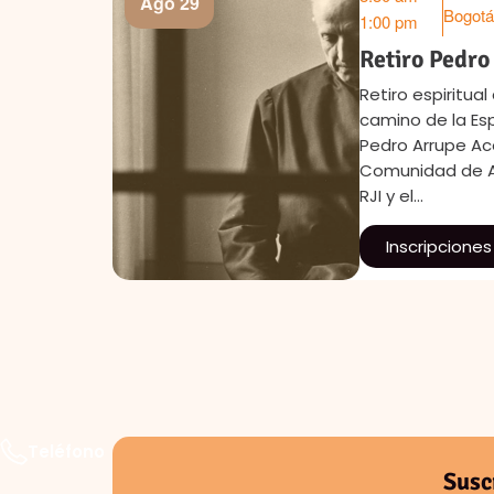
Ago 29
Bogotá
1:00 pm
Retiro Pedro
s queremos
Retiro espiritua
escucha
camino de la Esp
e quiera
Pedro Arrupe A
Comunidad de A
RJI y el…
Inscripciones
Teléfono
Susc