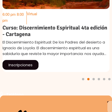
Virtual
6:00 pm
8:00
pm
Curso: Discernimiento Espiritual 4ta edición
- Cartagena
El Discernimiento Espiritual: De los Padres del desierto a
Ignacio de Loyola. El discernimiento espiritual es una
sabiduría que reviste la mayor importancia: nos ayuda…
Inscripciones
1
2
3
4
5
6
Teléfono
S
a