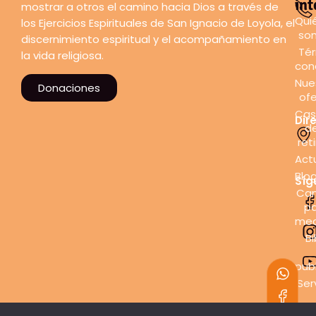
int
mostrar a otros el camino hacia Dios a través de
Qui
los Ejercicios Espirituales de San Ignacio de Loyola, el
so
discernimiento espiritual y el acompañamiento en
Tér
la vida religiosa.
con
Nue
Donaciones
ofe
Cas
Dir
d
ret
Act
Blo
Síg
Can
pa
med
Bi
pub
Ser
con