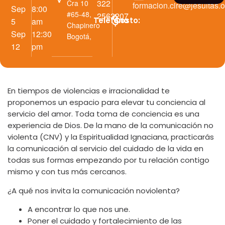
322
Cra 10
formacion.cire@jesuitas.o
Sep
8:00
#65-48,
2563207
Teléfono
Costo:
5
am
Chapinero
Sep
12:30
Bogotá
,
12
pm
En tiempos de violencias e irracionalidad te
proponemos un espacio para elevar tu conciencia al
servicio del amor. Toda toma de conciencia es una
experiencia de Dios. De la mano de la comunicación no
violenta (CNV) y la Espiritualidad Ignaciana, practicarás
la comunicación al servicio del cuidado de la vida en
todas sus formas empezando por tu relación contigo
mismo y con tus más cercanos.
¿A qué nos invita la comunicación noviolenta?
A encontrar lo que nos une.
Poner el cuidado y fortalecimiento de las