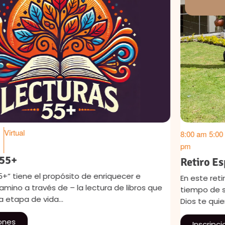
Ago 17
Cra 10 #65-48, Chapinero
8:00 am
5:00
Bogotá
,
pm
Retiro Espiritual CIRE
En este retiro espiritual de 3 días queremos regalarte un
tiempo de silencio, escucha interior y apertura a lo que
Dios te quiera mostrar La…
Inscripciones