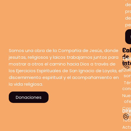
de
pr
de
pe
En
Co
Somos una obra de la Compañía de Jesús, donde
de
jesuitas, religiosos y laicos trabajamos juntos para
Tel
int
mostrar a otros el camino hacia Dios a través de
Qui
los Ejercicios Espirituales de San Ignacio de Loyola, el
so
discernimiento espiritual y el acompañamiento en
Tér
la vida religiosa.
con
Nue
Donaciones
ofe
Cas
Dir
d
ret
Act