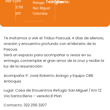
Abr 5
pm
Teléfono
Costo:
Refugio
2:00
San Miguel
pm
Colombia
Te invitamos a vivir el Triduo Pascual, 4 días de silencio,
oración y encuentro profundo con el Misterio de la
Pascua.
Será un espacio para acompañar a Jesús en su
entrega, contemplar el gran amor de la cruz y recibir la
luz de la resurrección.
Acompaña: P. José Roberto Arango y Equipo CIRE
Antioquia
Lugar: Casa de Encuentros Refugio San Miguel / Km 12
Vía Santa Elena – vereda El Plan
Contacto: 322 256 3207