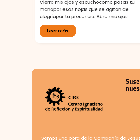
¡Líbranos
Cierro mis ojos y escuchocomo pasas tu
tenciones
manopor esas hojas que se agitan de
alegríapor tu presencia. Abro mis ojos
Leer más
Susc
nues
Somos una obra de la Compañía de Jesús