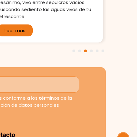
Me invitas 
esánimo, vivo entre sepulcros vacíos
tú? me di
uscando sediento las aguas vivas de tu
mirada no
efrescante
Leer m
Leer más
1
2
3
4
5
6
 conforme a los términos de la
ección de datos personales
tacto