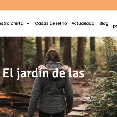
stra oferta
Casas de retiro
Actualidad
Blog
p
 El jardín de las