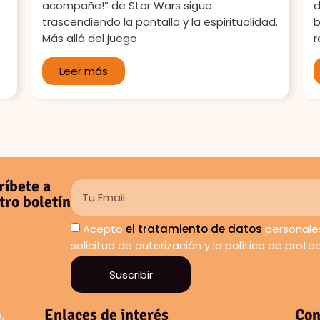
acompañe!” de Star Wars sigue
d
trascendiendo la pantalla y la espiritualidad.
b
Más allá del juego
r
Leer más
ríbete a
tro boletín
Acepto
el tratamiento de datos
personales
solicitud de autorización y la política de prot
Suscribir
Enlaces de interés
Con
,