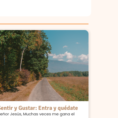
Sentir y Gustar: Entra y quédate
Sentir 
disipa l
eñor Jesús, Muchas veces me gana el