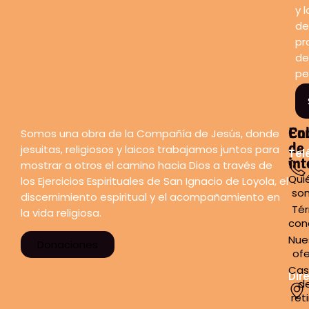
y l
de
pr
de
pe
En
Co
Somos una obra de la Compañía de Jesús, donde
de
jesuitas, religiosos y laicos trabajamos juntos para
Tel
int
mostrar a otros el camino hacia Dios a través de
Qui
los Ejercicios Espirituales de San Ignacio de Loyola, el
so
discernimiento espiritual y el acompañamiento en
Tér
la vida religiosa.
con
Nue
Donaciones
ofe
Cas
Dir
d
ret