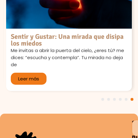
Sentir y Gustar: Una mirada que disipa
los miedos
Me invitas a abrir la puerta del cielo, ¿eres tú? me
dices: “escucha y contempla”. Tu mirada no deja
de
Leer más
1
2
3
4
5
6
S
a
n