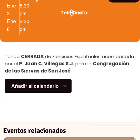
Ene
5:30
Teléfono
Costo:
3
pm
Ene
2:30
8
pm
Tanda
CERRADA
de Ejercicios Espirituales acompañada
por el
P. Juan C. Villegas S.J.
para la
Congregación
de las Siervas de San José
.
Añadir al calendario
Eventos relacionados