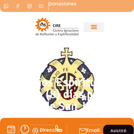
Donaciones
Ejercicios Espirituales
de ocho (8) días para las
Siervas de San José
Dirección
Email:
Asistiré