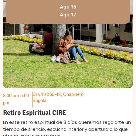
Ago 15
Ago 17
Cra 10 #65-48, Chapinero
8:00 am
5:00
Bogotá
,
pm
Retiro Espiritual CIRE
En este retiro espiritual de 3 días queremos regalarte un
tiempo de silencio, escucha interior y apertura a lo que