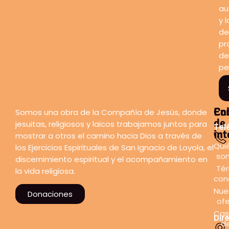
au
y l
de
pr
de
pe
En
Co
Somos una obra de la Compañía de Jesús, donde
de
jesuitas, religiosos y laicos trabajamos juntos para
Tel
int
mostrar a otros el camino hacia Dios a través de
Qui
los Ejercicios Espirituales de San Ignacio de Loyola, el
so
discernimiento espiritual y el acompañamiento en
Tér
la vida religiosa.
con
Nue
Donaciones
ofe
Cas
Dir
d