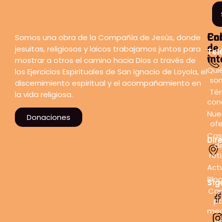
En
Co
Somos una obra de la Compañía de Jesús, donde
de
jesuitas, religiosos y laicos trabajamos juntos para
Tel
int
mostrar a otros el camino hacia Dios a través de
Qui
los Ejercicios Espirituales de San Ignacio de Loyola, el
so
discernimiento espiritual y el acompañamiento en
Tér
la vida religiosa.
con
Nue
Donaciones
ofe
Cas
Dir
d
ret
Act
Blo
Síg
Can
pa
med