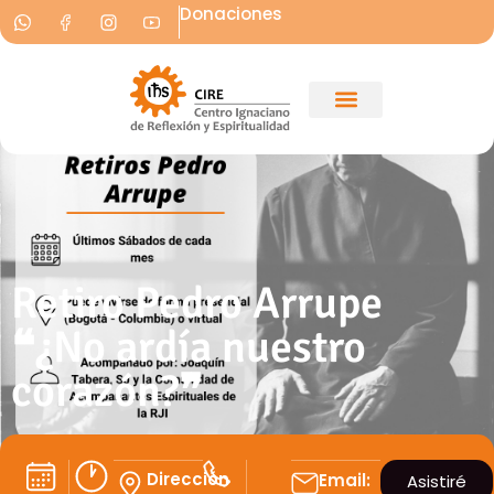
Donaciones
Retiro Pedro Arrupe
❝¿No ardía nuestro
corazón?❞
Dirección
Email:
Asistiré