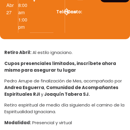
Abr
8:00
Teléfono
Costo:
27
am
1:00
pm
Retiro Abril:
Al estilo ignaciano.
Cupos presenciales limitados, inscríbete ahora
mismo para asegurar tu lugar
Pedro Arrupe de finalización de Mes, acompañado por
Andrea Esguerra
,
Comunidad de Acompañantes
Espirituales RJI
y
Joaquín Tabera SJ.
Retiro espiritual de medio día siguiendo el camino de la
Espiritualidad Ignaciana.
Modalidad:
Presencial y virtual